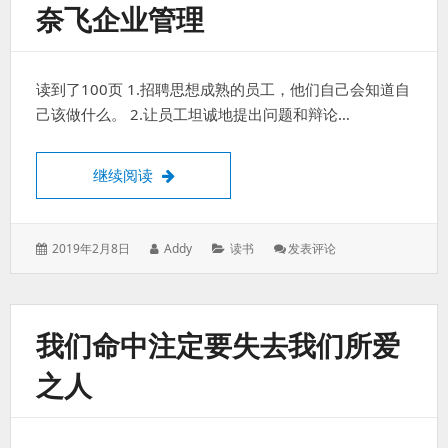
奈飞企业管理
读到了100页 1.招聘思想成熟的员工，他们自己会知道自
己该做什么。 2.让员工坦诚地提出问题和辩论…
奈飞企业管理
继续阅读
发
作
分
: 奈
2019年2月8日
Addy
读书
发表评论
表
者：
类：
飞
于：
企
业
管
我们命中注定要失去我们所爱
理
之人