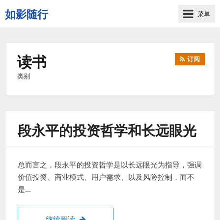
如影随行
菜单
如
果
一
读书
订阅
天
下
类别
来
没
有
什
段永平的投资哲学和长远眼光
么
好
记
录
总而言之，段永平的投资哲学是以长远眼光为指导，强调
的，
价值投资、商业模式、用户需求、以及风险控制，而不
那
是…
这
一
天
段永平的投资哲学和长远眼光
继续阅读