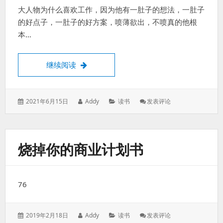
划
大人物为什么喜欢工作，因为他有一肚子的想法，一肚子
的好点子，一肚子的好方案，喷薄欲出，不喷真的他根
本…
大人物为什么喜欢工作
继续阅读
发
作
分
: 大
2021年6月15日
Addy
读书
发表评论
表
者：
类：
人
于：
物
为
什
烧掉你的商业计划书
么
喜
欢
工
76
作
发
作
分
: 烧
2019年2月18日
Addy
读书
发表评论