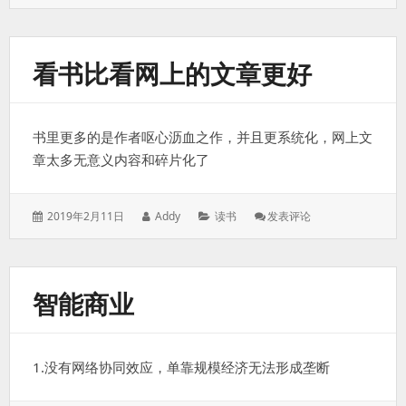
表
者：
类：
掉
于：
你
的
商
看书比看网上的文章更好
业
计
划
书
书里更多的是作者呕心沥血之作，并且更系统化，网上文
章太多无意义内容和碎片化了
发
作
分
: 看
2019年2月11日
Addy
读书
发表评论
表
者：
类：
书
于：
比
看
网
智能商业
上
的
文
章
1.没有网络协同效应，单靠规模经济无法形成垄断
更
好