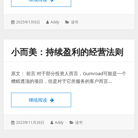
过
得
就
发
作
分
2025年1月6日
Addy
读书
算
表
者：
类：
是
于：
失
败
小而美：持续盈利的经营法则
的。
原文： 前言 对于部分投资人而言，Gumroad可能是一个
糟糕透顶的项目，但是对于它所服务的客户而言…
小而美：持续盈利的经营法则
继续阅读
发
作
分
2023年11月26日
Addy
读书
表
者：
类：
于：