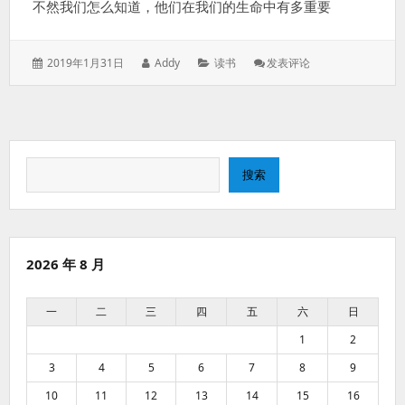
不然我们怎么知道，他们在我们的生命中有多重要
发
作
分
: 我
2019年1月31日
Addy
读书
发表评论
表
者：
类：
们
于：
命
中
注
定
搜
要
搜索
失
索
去
我
们
所
2026 年 8 月
爱
之
人
一
二
三
四
五
六
日
1
2
3
4
5
6
7
8
9
10
11
12
13
14
15
16