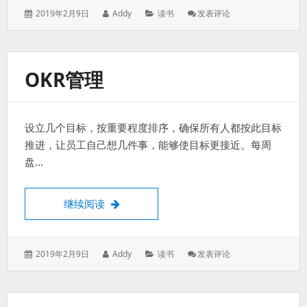
发
作
分
: 智
2019年2月9日
Addy
读书
发表评论
表
者：
类：
能
于：
商
业
OKR管理
设立几个目标，按重要程度排序，确保所有人都按此目标
推进，让员工自己想几件事，能够使目标更接近。每周
盘…
okr管理
继续阅读
发
作
分
: Okr
2019年2月9日
Addy
读书
发表评论
表
者：
类：
管
于：
理