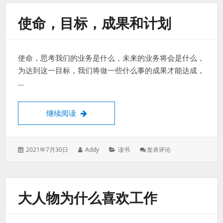
使命，目标，成果和计划
使命，思考我们的业务是什么，未来的业务将会是什么，
为达到这一目标，我们将做一些什么事的成果才能达成，
…
使命，目标，成果和计划
继续阅读
发
作
分
: 使
2021年7月30日
Addy
读书
发表评论
表
者：
类：
命，
于：
目
标，
成
大人物为什么喜欢工作
果
和
计