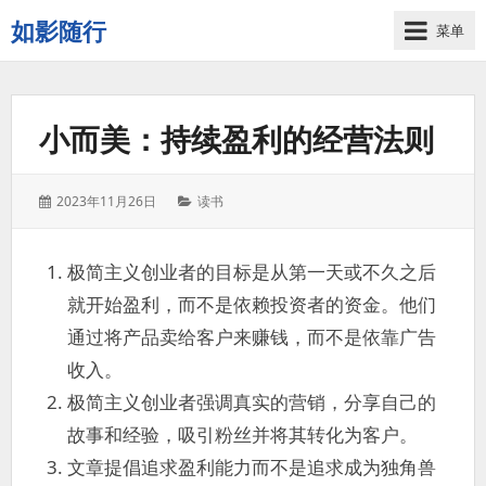
如影随行
菜单
如
果
一
小而美：持续盈利的经营法则
天
下
来
发
分
2023年11月26日
读书
没
表
类：
有
于：
什
极简主义创业者的目标是从第一天或不久之后
么
就开始盈利，而不是依赖投资者的资金。他们
好
记
通过将产品卖给客户来赚钱，而不是依靠广告
录
收入。
的，
极简主义创业者强调真实的营销，分享自己的
那
这
故事和经验，吸引粉丝并将其转化为客户。
一
文章提倡追求盈利能力而不是追求成为独角兽
天