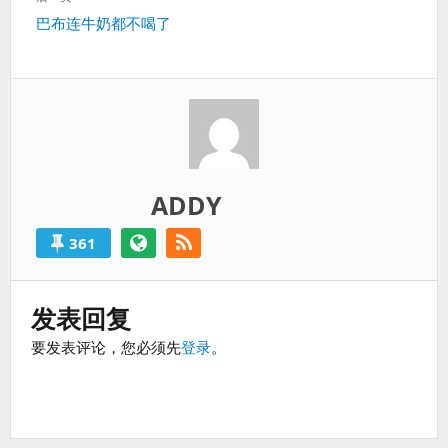
过
篇：
下
巴布连牛奶都不喝了
得
一
就
篇：
算
是
失
败
的。
ADDY
361
发表回复
要发表评论，您必须先
登录
。