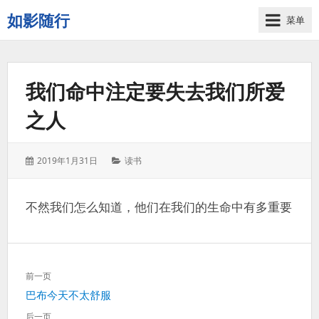
如影随行
菜单
如
果
一
我们命中注定要失去我们所爱
天
下
之人
来
没
有
发
分
2019年1月31日
读书
什
表
类：
么
于：
好
不然我们怎么知道，他们在我们的生命中有多重要
记
录
的，
那
文
前一页
这
章
一
上
巴布今天不太舒服
导
天
一
航
后一页