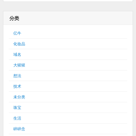
分类
亿牛
化妆品
域名
大猩猩
想法
技术
未分类
珠宝
生活
碎碎念