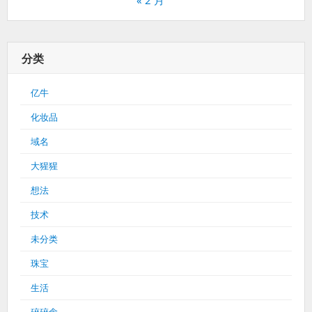
分类
亿牛
化妆品
域名
大猩猩
想法
技术
未分类
珠宝
生活
碎碎念