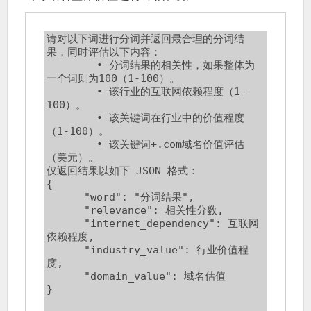
过
得
就
请对以下词进行分词并返回最合理的分词结
算
果，同时评估以下内容：

	• 分词结果的相关性，如果整体为
是
一个词则为100（1-100）。

失
	• 该行业的互联网依赖程度（1-
败
100）。

的。
	• 该关键词在行业中的价值程度
（1-100）。

	• 该关键词+.com域名价值评估
（美元）。

仅返回结果以如下 JSON 格式：

{

      "word": "分词结果",

      "relevance": 相关性分数,

      "internet_dependency": 互联网
依赖程度,

      "industry_value": 行业价值程
度,

      "domain_value": 域名估值

}
