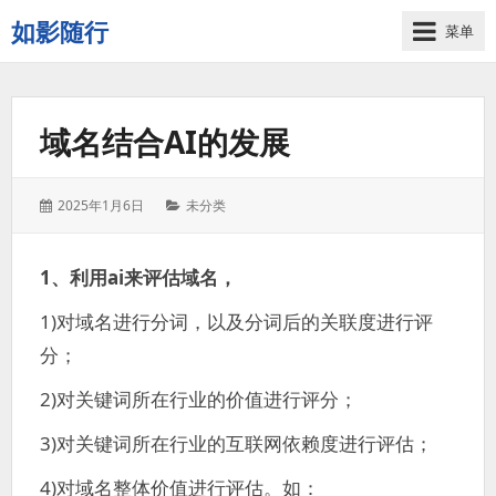
如影随行
菜单
如
果
一
域名结合AI的发展
天
下
来
发
分
2025年1月6日
未分类
没
表
类：
有
于：
什
1、利用ai来评估域名，
么
好
1)对域名进行分词，以及分词后的关联度进行评
记
分；
录
的，
2)对关键词所在行业的价值进行评分；
那
这
3)对关键词所在行业的互联网依赖度进行评估；
一
天
4)对域名整体价值进行评估。如：