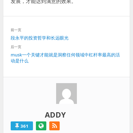
发展，才能达到满意的效果。
文
前一页
章
上
段永平的投资哲学和长远眼光
导
一
航
后一页
篇：
下
musk一个关键才能就是洞察任何领域中杠杆率最高的活
动是什么
一
篇：
ADDY
361