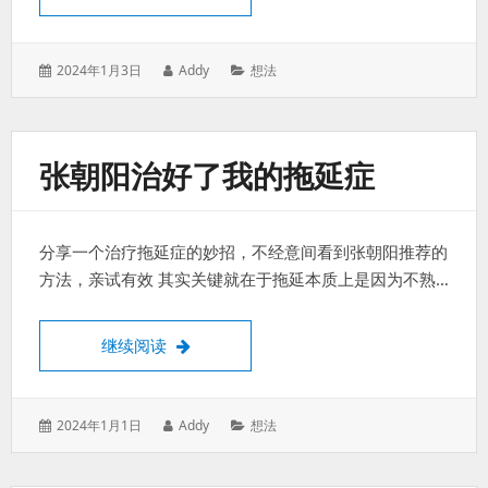
发
作
分
2024年1月3日
Addy
想法
表
者：
类：
于：
张朝阳治好了我的拖延症
分享一个治疗拖延症的妙招，不经意间看到张朝阳推荐的
方法，亲试有效 其实关键就在于拖延本质上是因为不熟…
张朝阳治好了我的拖延症
继续阅读
发
作
分
2024年1月1日
Addy
想法
表
者：
类：
于：