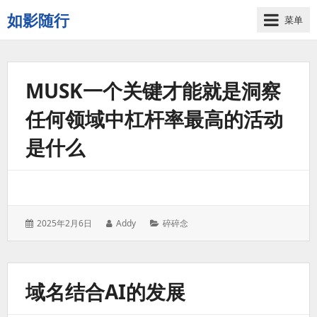
如影随行
菜单
如
果
一
天
MUSK一个关键才能就是洞察
下
任何领域中杠杆率最高的活动
来
没
是什么
有
什
么
好
记
录
发
作
分
2025年2月6日
Addy
碎碎念
表
者：
类：
的，
于：
那
这
域名结合AI的发展
一
天
过