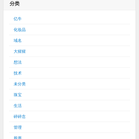
分类
亿牛
化妆品
域名
大猩猩
想法
技术
未分类
珠宝
生活
碎碎念
管理
股票