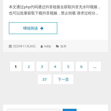
本文通过php代码通过抖音链接去获取抖音无水印视频，
也可以批量获取下载抖音视频，禁止转载 请求过程分…
抖音视频去水印接口分析附代码
继续阅读
发
作
分
2023年11月24日
Addy
技术
表
者：
类：
于：
分
页
页
页
页
页
页
页
1
2
3
4
5
6
…
码：
码：
码：
码：
码：
码：
页
37
下一页
码：