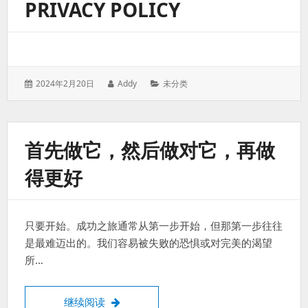
PRIVACY POLICY
发
作
分
2024年2月20日
Addy
未分类
表
者：
类：
于：
首先做它，然后做对它，再做
得更好
只要开始。成功之旅通常从第一步开始，但那第一步往往
是最难迈出的。我们容易被失败的恐惧或对完美的渴望
所…
首先做它，然后做对它，再做得更好
继续阅读