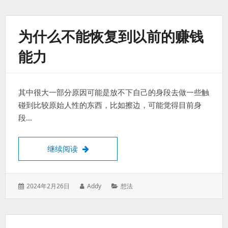
于：
为什么不能恢复到以前的赚钱
能力
其中很大一部分原因可能是放不下自己的身段去做一些触
碰到比较原始人性的东西，比如擦边，可能觉得目前身
段…
为什么不能恢复到以前的赚钱能力
继续阅读
发
作
分
2024年2月26日
Addy
想法
表
者：
类：
于：