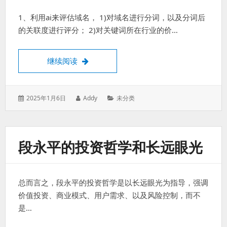
得
1、利用ai来评估域名， 1)对域名进行分词，以及分词后
就
的关联度进行评分； 2)对关键词所在行业的价…
算
是
失
域名结合ai的发展
继续阅读
败
的。
发
作
分
2025年1月6日
Addy
未分类
表
者：
类：
于：
段永平的投资哲学和长远眼光
总而言之，段永平的投资哲学是以长远眼光为指导，强调
价值投资、商业模式、用户需求、以及风险控制，而不
是…