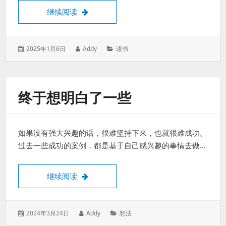
段永平的投资哲学和长远眼光
继续阅读
发
作
分
2025年1月6日
Addy
读书
表
者：
类：
于：
终于想明白了一些
如果没有强大兴趣的话，很难坚持下来，也就很难成功。
过去一些成功的案例，都是基于自己感兴趣的事情去做…
终于想明白了一些
继续阅读
发
作
分
2024年3月24日
Addy
想法
表
者：
类：