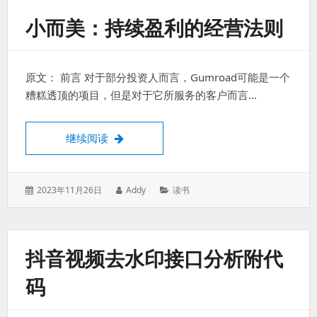
小而美：持续盈利的经营法则
原文： 前言 对于部分投资人而言，Gumroad可能是一个
糟糕透顶的项目，但是对于它所服务的客户而言…
小而美：持续盈利的经营法则
继续阅读
发
作
分
2023年11月26日
Addy
读书
表
者：
类：
于：
抖音视频去水印接口分析附代
码