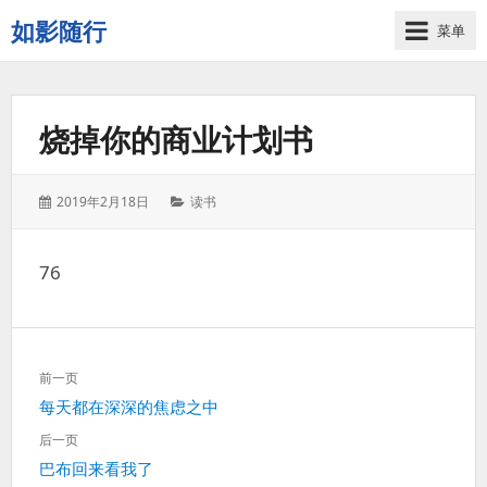
如影随行
菜单
如
果
一
烧掉你的商业计划书
天
下
来
发
分
2019年2月18日
读书
没
表
类：
有
于：
什
76
么
好
记
录
文
的，
前一页
章
那
上
每天都在深深的焦虑之中
导
这
一
航
后一页
一
篇：
下
巴布回来看我了
天