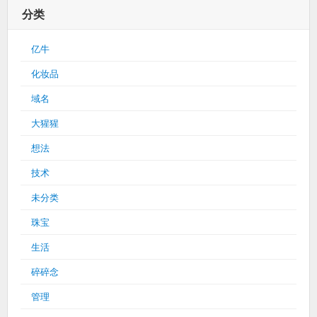
分类
亿牛
化妆品
域名
大猩猩
想法
技术
未分类
珠宝
生活
碎碎念
管理