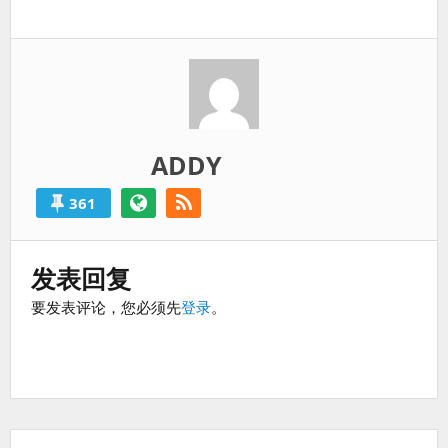
一
过
篇：
得
就
算
是
失
败
ADDY
的。
361
发表回复
要发表评论，您必须先
登录
。