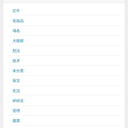
亿牛
化妆品
域名
大猩猩
想法
技术
未分类
珠宝
生活
碎碎念
管理
股票