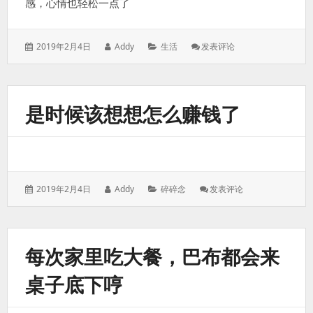
感，心情也轻松一点了
得
就
算
发
作
分
: 我
2019年2月4日
Addy
生活
发表评论
表
者：
类：
有
是
于：
预
失
感
败
巴
的。
是时候该想想怎么赚钱了
布
会
好
起
来
发
作
分
: 是
2019年2月4日
Addy
碎碎念
发表评论
表
者：
类：
时
于：
候
该
想
每次家里吃大餐，巴布都会来
想
怎
桌子底下哼
么
赚
钱