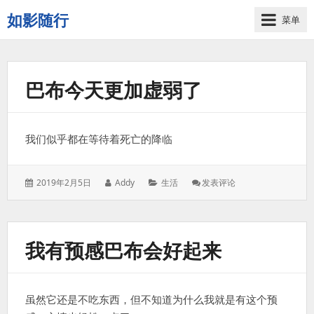
如影随行
菜单
如
果
一
天
巴布今天更加虚弱了
下
来
没
我们似乎都在等待着死亡的降临
有
什
么
发
作
分
: 巴
2019年2月5日
Addy
生活
发表评论
好
表
者：
类：
布
记
于：
今
录
天
更
的，
我有预感巴布会好起来
加
那
虚
这
弱
一
了
天
虽然它还是不吃东西，但不知道为什么我就是有这个预
过