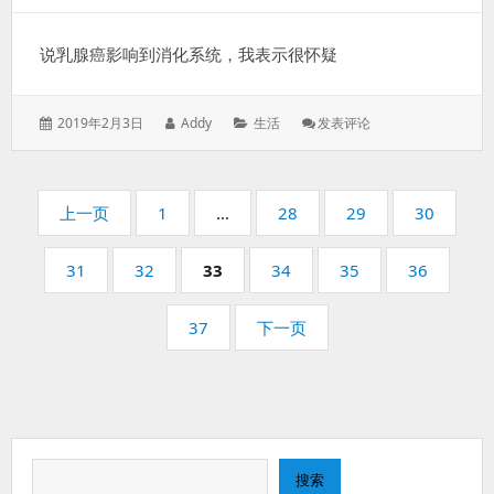
说乳腺癌影响到消化系统，我表示很怀疑
发
作
分
: 医
2019年2月3日
Addy
生活
发表评论
表
者：
类：
生
于：
给
巴
分
布
页
页
页
页
页
上一页
1
…
28
29
30
判
码：
码：
码：
码：
死
页
页
页
页
页
页
31
32
33
34
35
刑
36
码：
码：
码：
码：
码：
了
码：
页
37
下一页
码：
搜
搜索