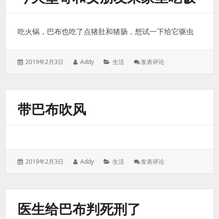
天
更
糟
吃火锅，巴布也吃了点猪肚和猪肠，想试一下给它驱虫
了，
几
乎
走
发
作
分
: 今
2019年2月3日
Addy
生活
发表评论
不
表
者：
类：
天
动
于：
堂
了
哥
和
带巴布吹风
女
朋
友
来
家
里
发
作
分
: 带
2019年2月3日
Addy
生活
发表评论
吃
表
者：
类：
巴
饭
于：
布
吹
风
医生给巴布判死刑了