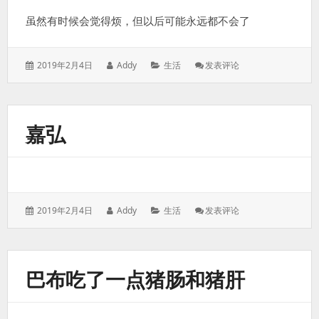
了
虽然有时候会觉得烦，但以后可能永远都不会了
发
作
分
: 每
2019年2月4日
Addy
生活
发表评论
表
者：
类：
次
于：
家
里
吃
嘉弘
大
餐，
巴
布
都
会
发
作
分
: 嘉
2019年2月4日
Addy
生活
发表评论
来
表
者：
类：
弘
桌
于：
子
底
下
巴布吃了一点猪肠和猪肝
哼