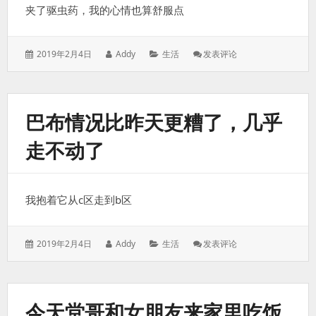
夹了驱虫药，我的心情也算舒服点
发
作
分
: 巴
2019年2月4日
Addy
生活
发表评论
表
者：
类：
布
于：
吃
了
一
巴布情况比昨天更糟了，几乎
点
猪
走不动了
肠
和
猪
肝
我抱着它从c区走到b区
发
作
分
: 巴
2019年2月4日
Addy
生活
发表评论
表
者：
类：
布
于：
情
况
比
今天堂哥和女朋友来家里吃饭
昨