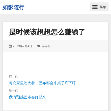
如影随行
菜单
如
果
一
是时候该想想怎么赚钱了
天
下
来
发
分
2019年2月4日
碎碎念
没
表
类：
有
于：
什
么
好
文
记
前一页
章
录
上
每次家里吃大餐，巴布都会来桌子底下哼
导
的，
一
航
后一页
那
篇：
下
我有预感巴布会好起来
这
一
一
篇：
天