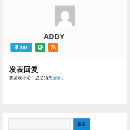
过
得
就
算
是
ADDY
失
败
361
的。
发表回复
要发表评论，您必须先
登录
。
搜
搜索
索