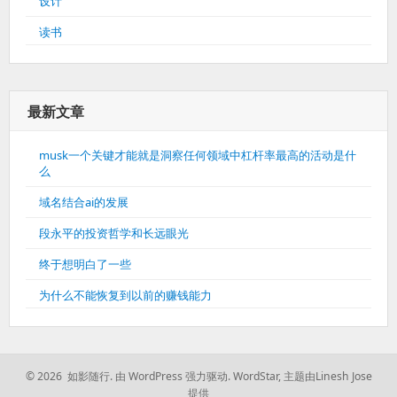
设计
读书
最新文章
musk一个关键才能就是洞察任何领域中杠杆率最高的活动是什
么
域名结合ai的发展
段永平的投资哲学和长远眼光
终于想明白了一些
为什么不能恢复到以前的赚钱能力
© 2026 如影随行.
由 WordPress 强力驱动.
WordStar
,
主题由Linesh Jose
提供