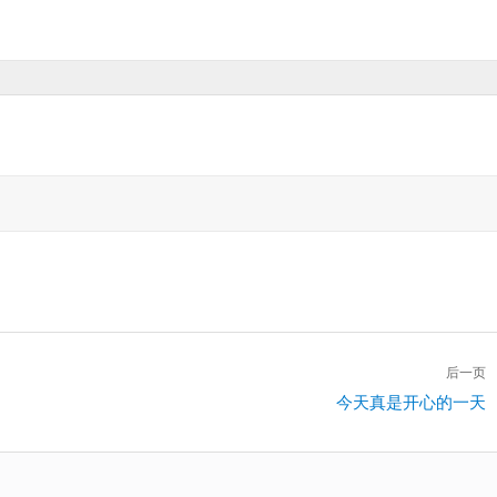
后一页
下
今天真是开心的一天
一
篇：