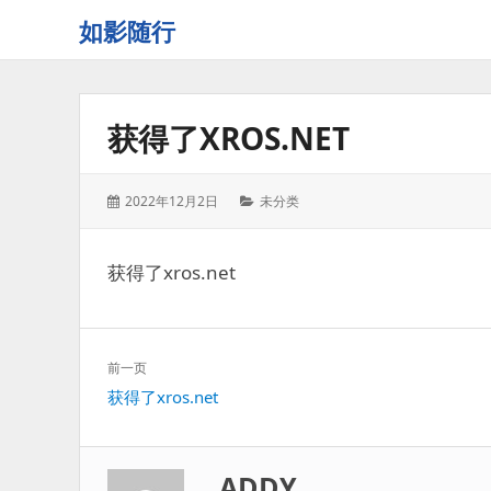
如影随行
如
果
一
获得了XROS.NET
天
下
来
发
分
2022年12月2日
未分类
没
表
类：
有
于：
什
获得了xros.net
么
好
记
录
文
前一页
的，
章
上
获得了xros.net
那
导
一
这
航
篇：
一
天
ADDY