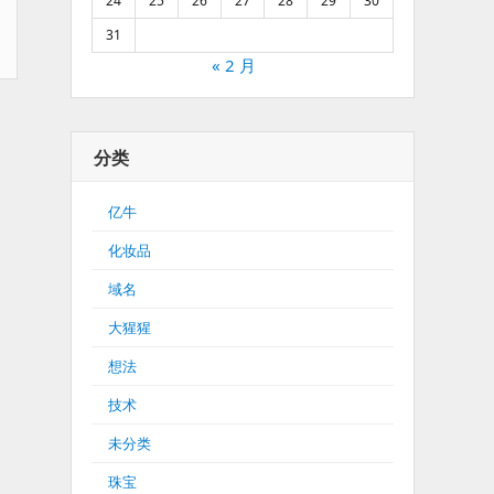
24
25
26
27
28
29
30
31
« 2 月
分类
亿牛
化妆品
域名
大猩猩
想法
技术
未分类
珠宝