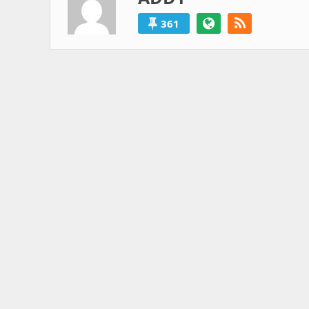
过
得
361
就
算
是
失
败
的。