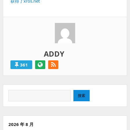
下
获得了xros.net
过
一
得
篇：
就
算
是
失
败
的。
ADDY
361
搜
搜索
索
2026 年 8 月