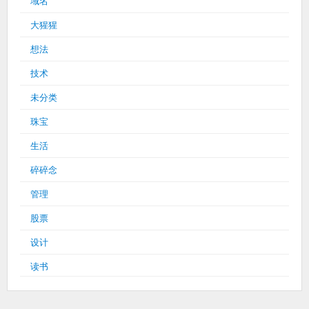
域名
大猩猩
想法
技术
未分类
珠宝
生活
碎碎念
管理
股票
设计
读书