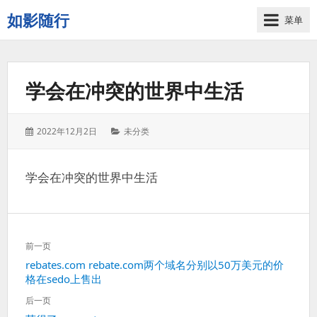
如影随行
菜单
如
果
一
学会在冲突的世界中生活
天
下
来
发
分
2022年12月2日
未分类
没
表
类：
有
于：
什
学会在冲突的世界中生活
么
好
记
录
文
的，
前一页
章
那
上
rebates.com rebate.com两个域名分别以50万美元的价
导
这
格在sedo上售出
一
航
一
篇：
后一页
天