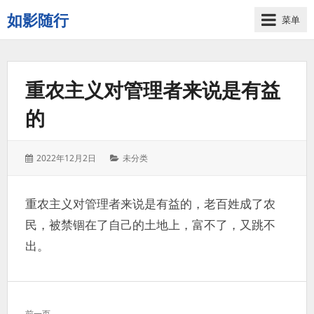
如影随行
菜单
如
果
一
重农主义对管理者来说是有益
天
下
的
来
没
有
发
分
2022年12月2日
未分类
什
表
类：
么
于：
好
重农主义对管理者来说是有益的，老百姓成了农
记
民，被禁锢在了自己的土地上，富不了，又跳不
录
的，
出。
那
这
一
文
天
前一页