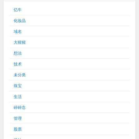
亿牛
化妆品
域名
大猩猩
想法
技术
未分类
珠宝
生活
碎碎念
管理
股票