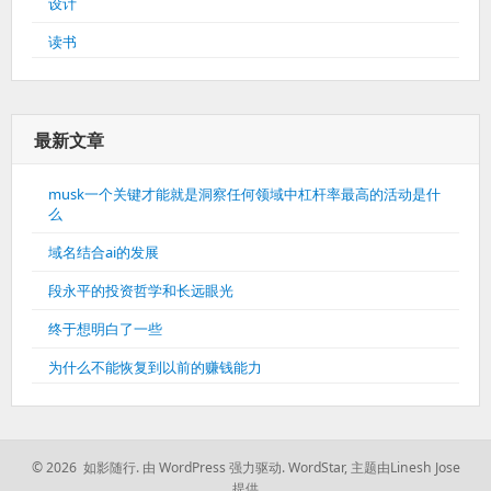
设计
读书
最新文章
musk一个关键才能就是洞察任何领域中杠杆率最高的活动是什
么
域名结合ai的发展
段永平的投资哲学和长远眼光
终于想明白了一些
为什么不能恢复到以前的赚钱能力
© 2026 如影随行.
由 WordPress 强力驱动.
WordStar
,
主题由Linesh Jose
提供