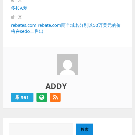
章
过
上
多拉A梦
导
得
一
航
就
后一页
篇：
算
下
rebates.com rebate.com两个域名分别以50万美元的价
是
格在sedo上售出
一
失
篇：
败
的。
ADDY
361
搜
搜索
索