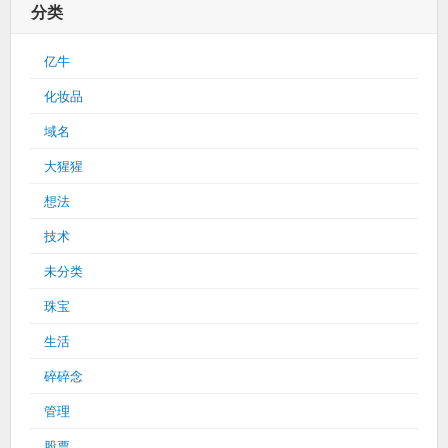
分类
亿牛
化妆品
域名
大猩猩
想法
技术
未分类
珠宝
生活
碎碎念
管理
股票