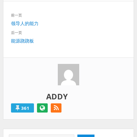
过
得
文
前一页
就
章
算
上
领导人的能力
导
是
一
航
后一页
失
篇：
下
能源跷跷板
败
一
的。
篇：
ADDY
361