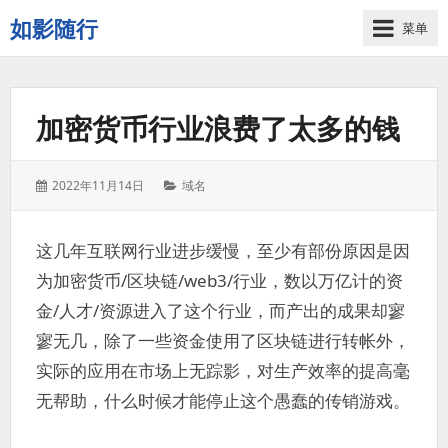
如影随行
菜单
如
果
一
加密货币行业浪费了太多的钱
天
下
来
发
分
2022年11月14日
域名
没
表
类：
有
于：
什
这几年互联网行业进步缓慢，至少有部份原因是因
么
为加密货币/区块链/web3/行业，数以万亿计的资
好
记
金/人才/资源进入了这个行业，而产出的成果却寥
录
寥无几，除了一些资金使用了区块链进行转帐外，
的，
实际的应用在市场上无踪影，对生产效率的提高毫
那
这
无帮助，什么时候才能停止这个愚蠢的传销游戏。
一
天