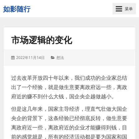
如影随行
菜单
如
果
一
市场逻辑的变化
天
下
来
发
分
2022年11月14日
想法
没
表
类：
有
于：
什
过去改革开放四十年以来，我们成功的企业家总结
么
出了一个经验，就是做生意要离政府远一些，离政
好
记
府近的赚不到什么大钱，国企央企越做越小。
录
的，
但是这几年来，国家主导经济，理直气壮做大国企
那
央企的背景下，这条经验已经彻底反转，做生意要
这
离政府近一些，离政府近的企业才能赚得到钱，目
一
天
前的感觉就是，所有的经济活动都是要为国家和国