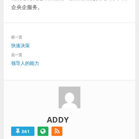
过
企央企服务。
得
就
算
是
文
失
前一页
章
败
上
快速决策
导
的。
一
航
后一页
篇：
下
领导人的能力
一
篇：
ADDY
361