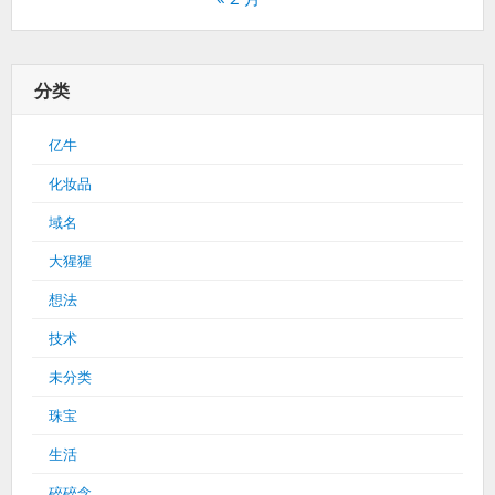
分类
亿牛
化妆品
域名
大猩猩
想法
技术
未分类
珠宝
生活
碎碎念