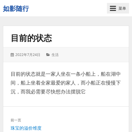
如影随行
菜单
如
果
一
目前的状态
天
下
来
发
分
2022年7月24日
生活
没
表
类：
有
于：
什
目前的状态就是一家人坐在一条小船上，船在湖中
么
间，船上坐着全家最爱的家人，而小船正在慢慢下
好
记
沉，而我必需要尽快想办法摆脱它
录
的，
那
文
这
前一页
章
一
上
珠宝的溢价维度
导
天