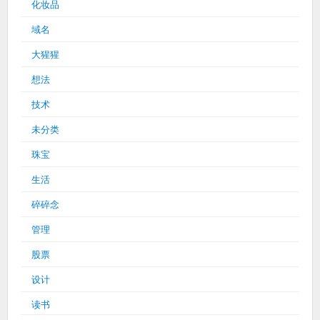
化妆品
域名
大猩猩
想法
技术
未分类
珠宝
生活
碎碎念
管理
股票
设计
读书