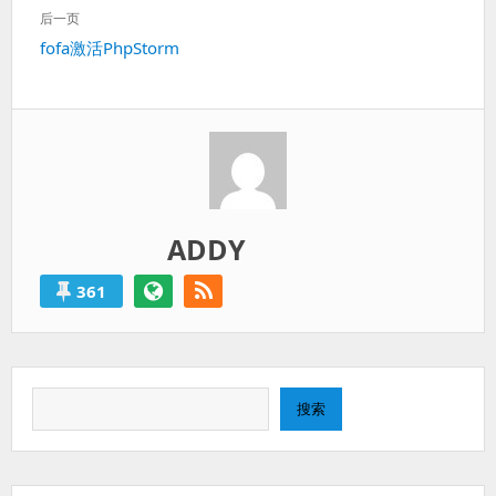
一
航
过
后一页
篇：
得
下
fofa激活PhpStorm
就
一
算
篇：
是
失
败
的。
ADDY
361
搜
搜索
索