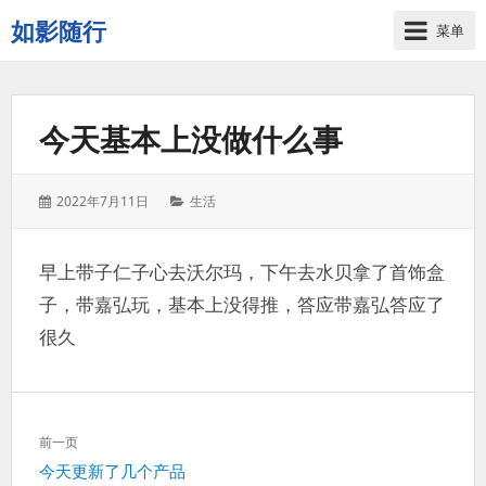
如影随行
菜单
如
果
一
今天基本上没做什么事
天
下
来
发
分
2022年7月11日
生活
没
表
类：
有
于：
什
早上带子仁子心去沃尔玛，下午去水贝拿了首饰盒
么
子，带嘉弘玩，基本上没得推，答应带嘉弘答应了
好
记
很久
录
的，
那
文
这
前一页
章
一
上
今天更新了几个产品
导
天