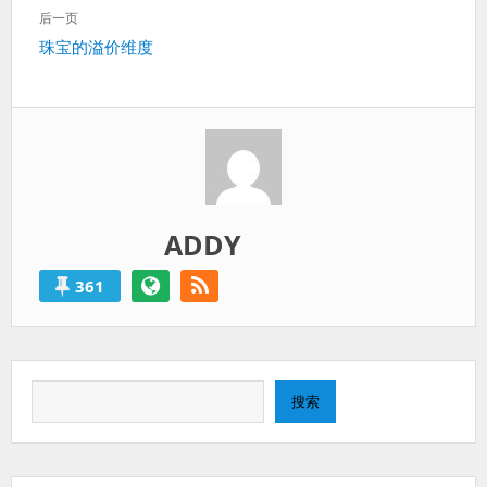
一
航
过
后一页
篇：
得
下
珠宝的溢价维度
就
一
算
篇：
是
失
败
的。
ADDY
361
搜
搜索
索