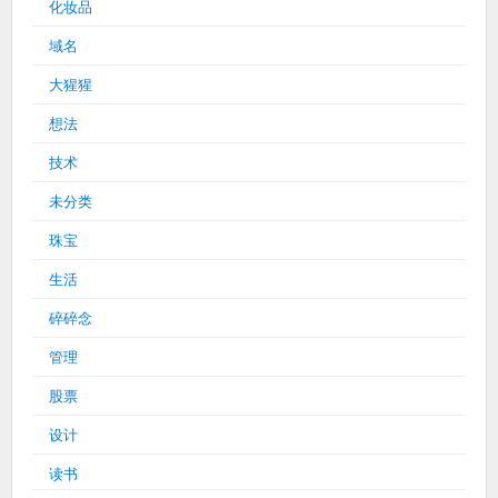
化妆品
域名
大猩猩
想法
技术
未分类
珠宝
生活
碎碎念
管理
股票
设计
读书