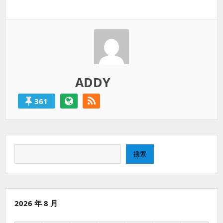
一
过
篇：
得
就
算
是
失
败
ADDY
的。
361
搜
搜索
索
2026 年 8 月