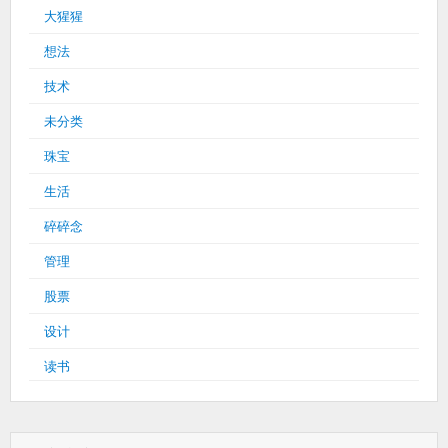
大猩猩
想法
技术
未分类
珠宝
生活
碎碎念
管理
股票
设计
读书