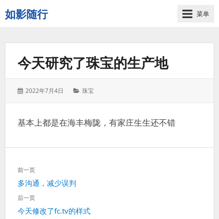
如影随行
菜单
如
果
一
今天研究了珠宝的生产地
天
下
来
发
分
2022年7月4日
珠宝
没
表
类：
有
于：
什
基本上都是在海丰梅陇，有家庄生生还不错
么
好
记
录
文
的，
前一页
章
那
上
多沟通，减少误判
导
这
一
航
后一页
一
篇：
下
今天修改了fc.tv的样式
天