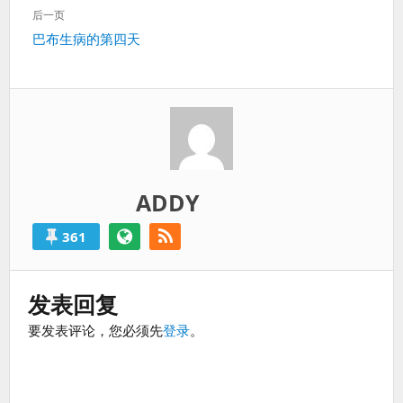
一
航
过
后一页
篇：
得
下
巴布生病的第四天
就
一
算
篇：
是
失
败
的。
ADDY
361
发表回复
要发表评论，您必须先
登录
。