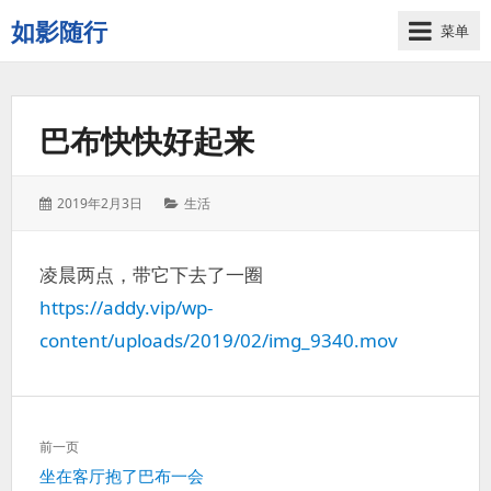
如影随行
菜单
如
果
一
巴布快快好起来
天
下
来
发
分
2019年2月3日
生活
没
表
类：
有
于：
什
凌晨两点，带它下去了一圈
么
https://addy.vip/wp-
好
记
content/uploads/2019/02/img_9340.mov
录
的，
那
文
这
前一页
章
一
上
坐在客厅抱了巴布一会
导
天