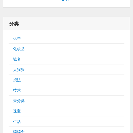
分类
亿牛
化妆品
域名
大猩猩
想法
技术
未分类
珠宝
生活
碎碎念