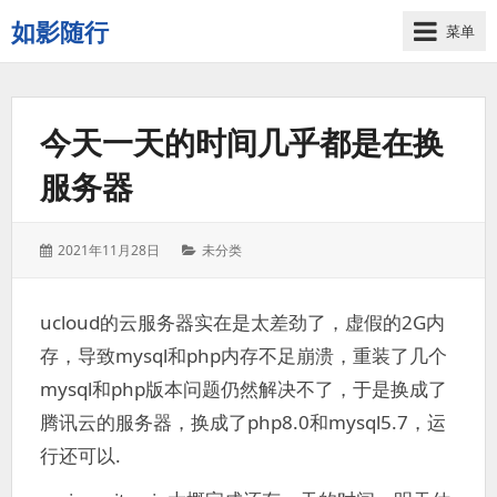
如影随行
菜单
如
果
一
今天一天的时间几乎都是在换
天
下
服务器
来
没
有
发
分
2021年11月28日
未分类
什
表
类：
么
于：
好
ucloud的云服务器实在是太差劲了，虚假的2G内
记
存，导致mysql和php内存不足崩溃，重装了几个
录
的，
mysql和php版本问题仍然解决不了，于是换成了
那
腾讯云的服务器，换成了php8.0和mysql5.7，运
这
行还可以.
一
天