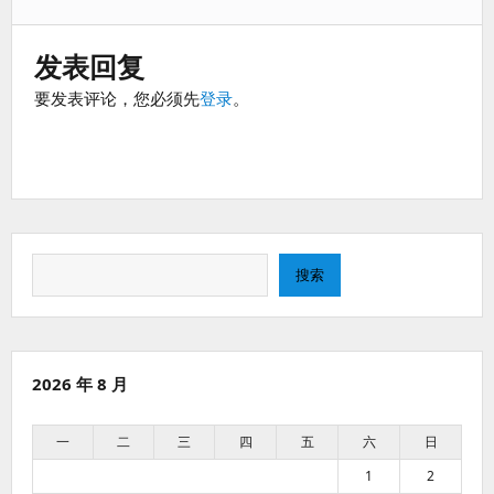
发表回复
要发表评论，您必须先
登录
。
搜
搜索
索
2026 年 8 月
一
二
三
四
五
六
日
1
2