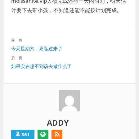
moissanite.vip大概完成还有一天的时间，明天估
过
计要下去带小孩，不知道还能不能按计划完成。
得
就
算
是
文
失
前一页
章
败
上
今天星期六，嘉弘过来了
导
的。
一
航
后一页
篇：
下
如果实在想不到该去做什么了
一
篇：
ADDY
361