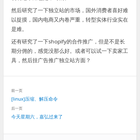
过
然后研究了一下独立站的市场，国外消费者喜好难
得
就
以捉摸，国内电商又内卷严重，转型实体行业实在
算
是难。
是
失
还有研究了一下shopify的合作推广，但是不是长
败
期分佣的，感觉没那么好。或者可以试一下卖家工
的。
具，然后挂广告推广独立站方面？
文
前一页
章
上
[linux]压缩、解压命令
导
一
航
后一页
篇：
下
今天星期六，嘉弘过来了
一
篇：