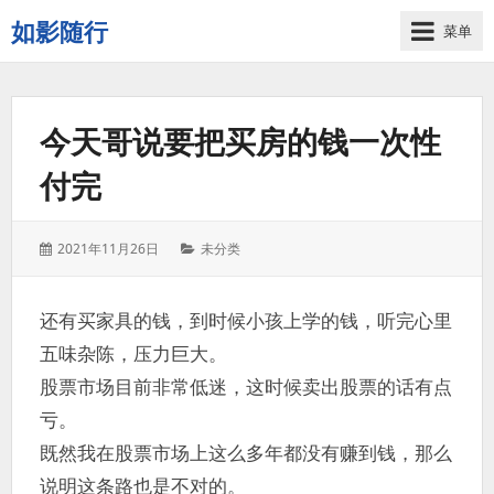
如影随行
菜单
如
果
一
今天哥说要把买房的钱一次性
天
下
付完
来
没
有
发
分
2021年11月26日
未分类
什
表
类：
么
于：
好
还有买家具的钱，到时候小孩上学的钱，听完心里
记
五味杂陈，压力巨大。
录
的，
股票市场目前非常低迷，这时候卖出股票的话有点
那
亏。
这
既然我在股票市场上这么多年都没有赚到钱，那么
一
天
说明这条路也是不对的。