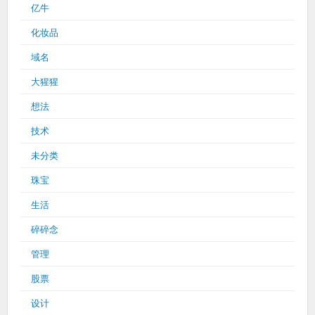
亿牛
化妆品
域名
大猩猩
想法
技术
未分类
珠宝
生活
碎碎念
管理
股票
设计