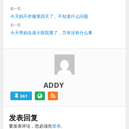
过
文
前一页
得
章
就
上
今天妈不舒服第四天了，不知道什么问题
导
算
一
航
后一页
是
篇：
下
今天带妈去港大医院看了，万幸没有什么事
失
一
败
篇：
的。
ADDY
361
发表回复
要发表评论，您必须先
登录
。