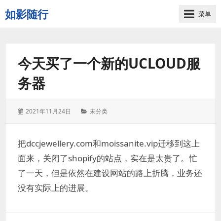
如影随行
菜单
如
果
一
今天买了一个新的UCLOUD服
天
下
务器
来
没
有
发
分
2021年11月24日
未分类
什
表
类：
么
于：
好
把dccjewellery.com和moissanite.vip迁移到这上
记
面来，关闭了shopify的站点，实在是太贵了。忙
录
的，
了一天，但是依然在建设网站的路上折腾，业务还
那
没有实际上的进展。
这
一
天