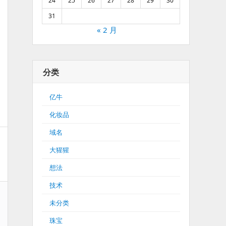
24
25
26
27
28
29
30
31
« 2 月
分类
亿牛
化妆品
域名
大猩猩
想法
技术
未分类
珠宝