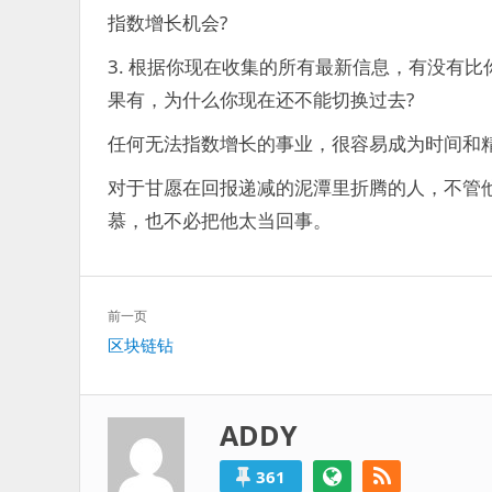
过
指数增长机会?
得
就
3. 根据你现在收集的所有最新信息，有没有比
算
果有，为什么你现在还不能切换过去?
是
失
任何无法指数增长的事业，很容易成为时间和
败
的。
对于甘愿在回报递减的泥潭里折腾的人，不管
慕，也不必把他太当回事。
文
前一页
章
上
区块链钻
导
一
航
篇：
ADDY
361