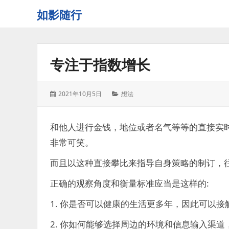
如影随行
如
果
一
专注于指数增长
天
下
来
发
分
2021年10月5日
想法
没
表
类：
有
于：
什
和他人进行金钱，地位或者名气等等的直接实
么
非常可笑。
好
记
而且以这种直接攀比来指导自身策略的制订，
录
的，
正确的观察角度和衡量标准应当是这样的:
那
这
1. 你是否可以健康的生活更多年，因此可以接
一
天
2. 你如何能够选择周边的环境和信息输入渠