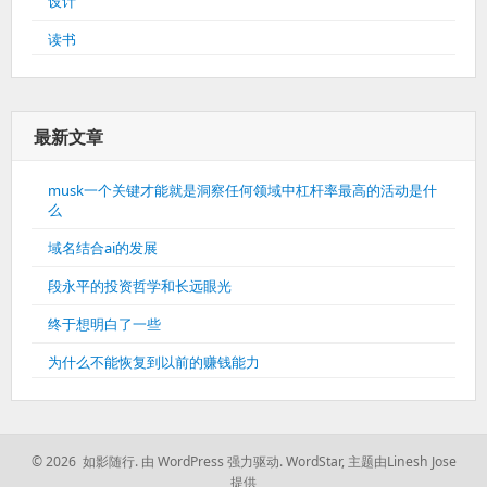
设计
读书
最新文章
musk一个关键才能就是洞察任何领域中杠杆率最高的活动是什
么
域名结合ai的发展
段永平的投资哲学和长远眼光
终于想明白了一些
为什么不能恢复到以前的赚钱能力
© 2026 如影随行.
由 WordPress 强力驱动.
WordStar
,
主题由Linesh Jose
提供