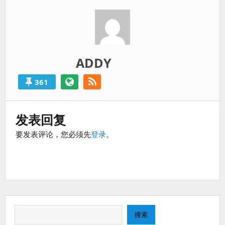
过
得
就
算
是
ADDY
失
败
361
的。
发表回复
要发表评论，您必须先
登录
。
搜
搜索
索