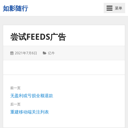
如影随行
菜单
如
果
一
尝试FEEDS广告
天
下
来
发
分
2021年7月6日
亿牛
没
表
类：
有
于：
什
么
好
文
记
前一页
章
录
上
无盈利或亏损全额退款
导
的，
一
航
后一页
那
篇：
下
重建移动端关注列表
这
一
一
篇：
天