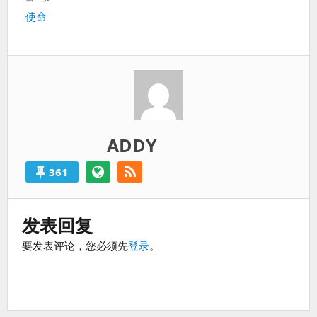
过
篇：
下
使命
得
一
就
篇：
算
是
失
败
的。
ADDY
361
发表回复
要发表评论，您必须先
登录
。