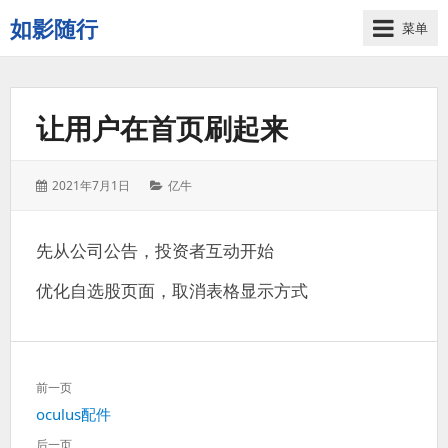
如影随行
菜单
如
果
一
让用户在首页刷起来
天
下
来
发
分
2021年7月1日
亿牛
没
表
类：
有
于：
什
先从公司公告，投资者互动开始
么
好
优化自选股页面，取消表格显示方式
记
录
的，
那
文
前一页
这
章
一
上
oculus配件
导
天
一
航
后一页