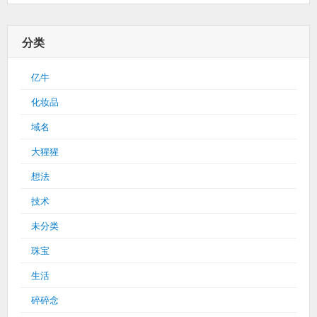
分类
亿牛
化妆品
域名
大猩猩
想法
技术
未分类
珠宝
生活
碎碎念