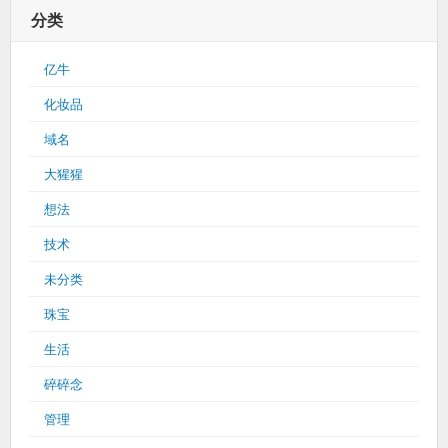
分类
亿牛
化妆品
域名
大猩猩
想法
技术
未分类
珠宝
生活
碎碎念
管理