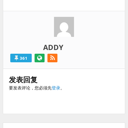
一
过
篇：
得
就
算
是
失
败
ADDY
的。
361
发表回复
要发表评论，您必须先
登录
。