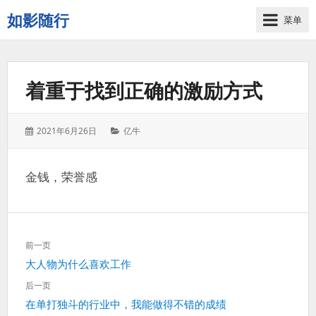
如影随行
菜单
如
果
一
着重于找到正确的激励方式
天
下
来
发
分
2021年6月26日
亿牛
没
表
类：
有
于：
什
金钱，荣誉感
么
好
记
录
文
的，
前一页
章
那
上
大人物为什么喜欢工作
导
这
一
航
后一页
一
篇：
下
在单打独斗的行业中，我能做得不错的成绩
天