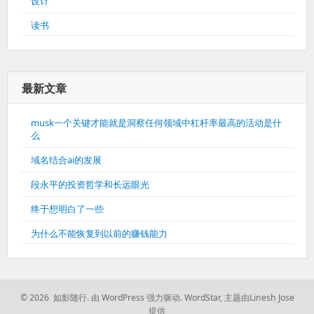
设计
读书
最新文章
musk一个关键才能就是洞察任何领域中杠杆率最高的活动是什
么
域名结合ai的发展
段永平的投资哲学和长远眼光
终于想明白了一些
为什么不能恢复到以前的赚钱能力
© 2026 如影随行.
由 WordPress 强力驱动.
WordStar
,
主题由Linesh Jose
提供