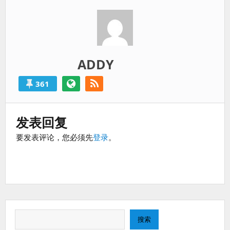
过
得
就
算
是
ADDY
失
败
361
的。
发表回复
要发表评论，您必须先
登录
。
搜
搜索
索