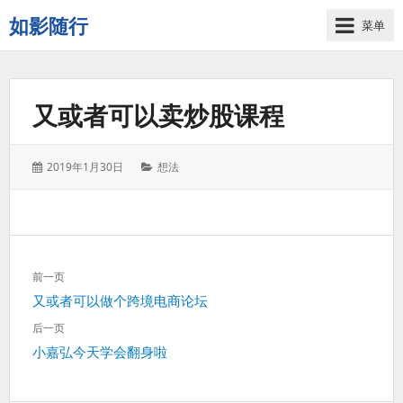
如影随行
菜单
如
果
一
又或者可以卖炒股课程
天
下
来
发
分
2019年1月30日
想法
没
表
类：
有
于：
什
么
好
文
记
前一页
章
录
上
又或者可以做个跨境电商论坛
导
的，
一
航
后一页
那
篇：
下
小嘉弘今天学会翻身啦
这
一
一
篇：
天