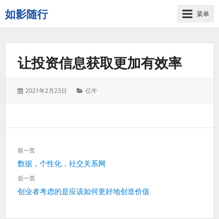
如影随行
菜单
如
果
一
让投资信息获取更加有效率
天
下
来
发
分
2021年2月23日
亿牛
没
表
类：
有
于：
什
么
好
文
记
前一页
章
录
上
数据，个性化，社交关系网
导
的，
一
航
后一页
那
篇：
下
创业者考虑的是应该如何更好地创造价值
这
一
一
篇：
天