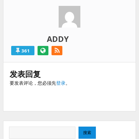
过
得
就
算
是
ADDY
失
败
361
的。
发表回复
要发表评论，您必须先
登录
。
搜
搜索
索