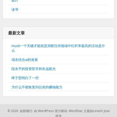
设计
读书
最新文章
musk一个关键才能就是洞察任何领域中杠杆率最高的活动是什
么
域名结合ai的发展
段永平的投资哲学和长远眼光
终于想明白了一些
为什么不能恢复到以前的赚钱能力
© 2026 如影随行.
由 WordPress 强力驱动.
WordStar
,
主题由Linesh Jose
提供