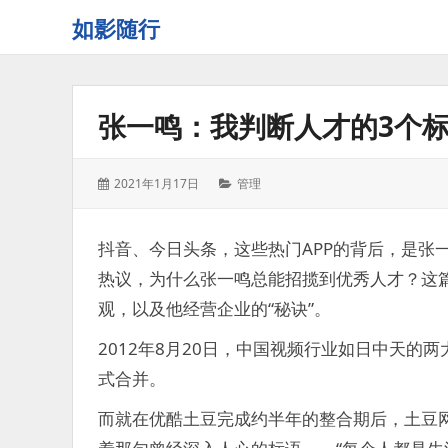
如影随行
如
果
一
张一鸣：我判断人才的3个
天
下
来
发
分
2021年1月17日
管理
没
表
类：
有
于：
什
抖音、今日头条，这些热门APP的背后，是张
么
热议，为什么张一鸣总能招揽到优秀人才？这篇
好
记
观，以及他经营企业的“秘诀”。
录
2012年8月20日，中国视频行业如日中天
的，
那
式合并。
这
一
而就在优酷土豆完成约半年的整合期后，土豆
天