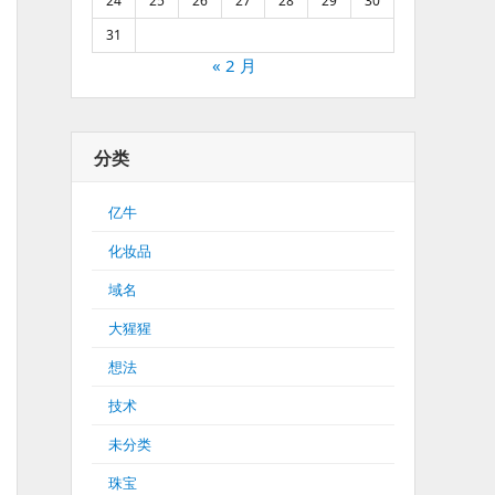
24
25
26
27
28
29
30
31
« 2 月
分类
亿牛
化妆品
域名
大猩猩
想法
技术
未分类
珠宝