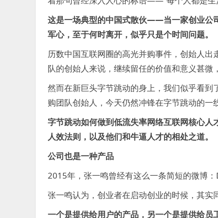
着那句曾经深入人心的标语——“每个人都是生
过
得
这是一场典型的中国式散伙——当一家创业公
就
军心，至于何时离开，似乎只是个时间问题。
算
是
历数中国互联网圈的高光并购事件，创始人出
失
队的创始人来说，继续留任的价值和意义甚微
败
的。
然而在新巨头字节跳动的身上，我们似乎看到
购团队创始人，今天仍然冲锋在字节跳动的一
字节跳动如何做到低流失率网络互联网核心人
人效法则，以及他们和牛逼人才的相处之道。
公司也是一种产品
2015年，张一鸣曾经有这么一条简短的微博：Develop
张一鸣认为，创业者在启动创业的时候，其实
一个是提供给用户的产品，另一个是提供给员