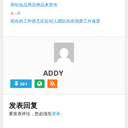
章
过
上
用化妆品周边商品来宣传
导
得
一
航
后一页
就
篇：
下
现在的工作状态比起别人团队的高强度工作速度
算
一
是
篇：
失
败
的。
ADDY
361
发表回复
要发表评论，您必须先
登录
。