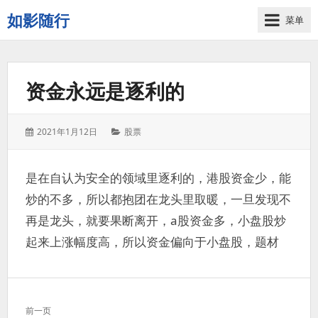
如影随行
菜单
如
果
一
资金永远是逐利的
天
下
来
发
分
2021年1月12日
股票
没
表
类：
有
于：
什
是在自认为安全的领域里逐利的，港股资金少，能
么
炒的不多，所以都抱团在龙头里取暖，一旦发现不
好
记
再是龙头，就要果断离开，a股资金多，小盘股炒
录
起来上涨幅度高，所以资金偏向于小盘股，题材
的，
那
这
一
文
天
前一页