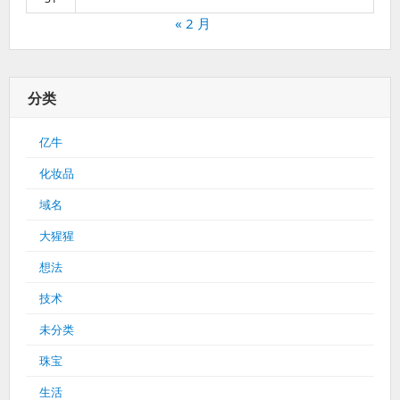
« 2 月
分类
亿牛
化妆品
域名
大猩猩
想法
技术
未分类
珠宝
生活