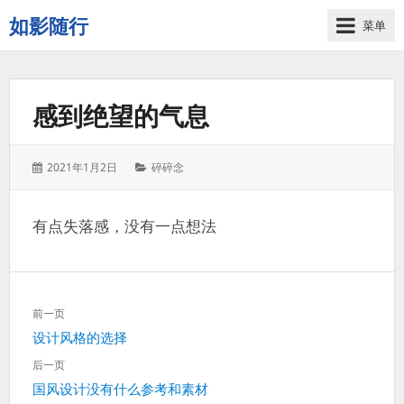
如影随行
菜单
如
果
一
感到绝望的气息
天
下
来
发
分
2021年1月2日
碎碎念
没
表
类：
有
于：
什
有点失落感，没有一点想法
么
好
记
录
文
的，
前一页
章
那
上
设计风格的选择
导
这
一
航
后一页
一
篇：
下
国风设计没有什么参考和素材
天