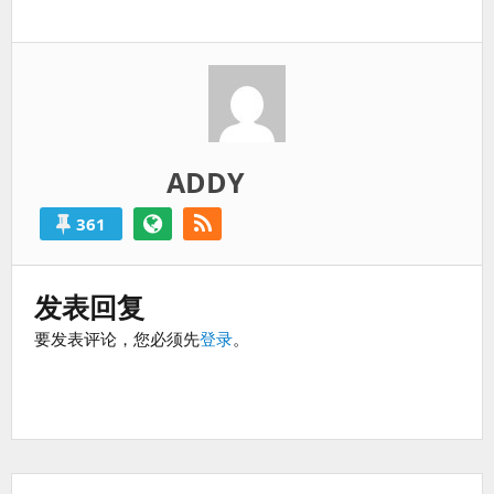
一
过
篇：
得
就
算
是
失
败
ADDY
的。
361
发表回复
要发表评论，您必须先
登录
。