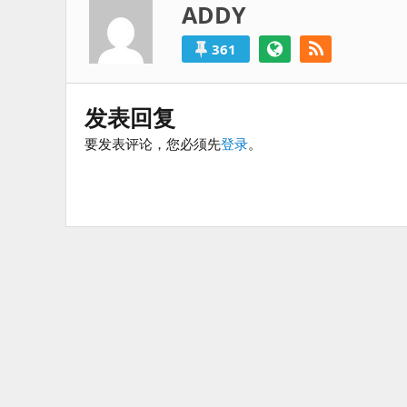
ADDY
过
得
就
361
算
是
失
发表回复
败
要发表评论，您必须先
登录
。
的。