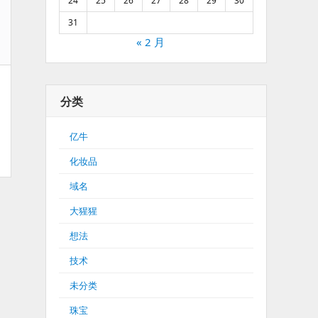
24
25
26
27
28
29
30
31
« 2 月
分类
亿牛
化妆品
域名
大猩猩
想法
技术
未分类
珠宝