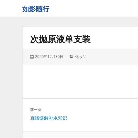
如影随行
如
果
一
次抛原液单支装
天
下
来
发
分
2020年12月30日
化妆品
没
表
类：
有
于：
什
么
好
记
录
的，
文
前一页
那
章
上
直播讲解补水知识
这
导
一
一
航
篇：
天