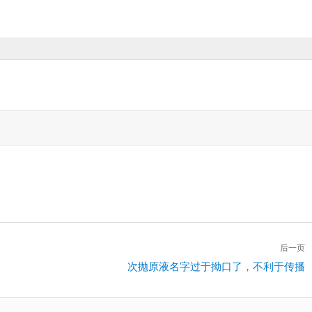
后一页
下
次抛原液名字过于拗口了，不利于传播
一
篇：