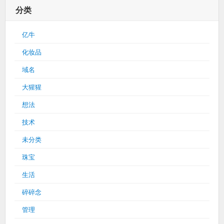
分类
亿牛
化妆品
域名
大猩猩
想法
技术
未分类
珠宝
生活
碎碎念
管理