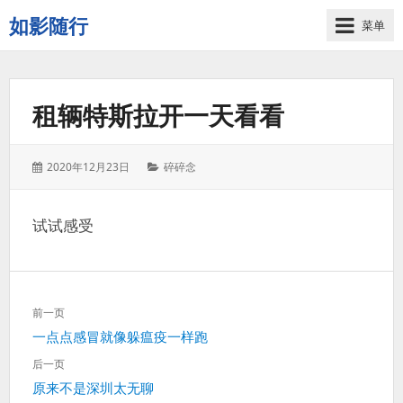
如影随行
菜单
如
果
一
租辆特斯拉开一天看看
天
下
来
发
分
2020年12月23日
碎碎念
没
表
类：
有
于：
什
试试感受
么
好
记
录
文
的，
前一页
章
那
上
一点点感冒就像躲瘟疫一样跑
导
这
一
航
后一页
一
篇：
下
原来不是深圳太无聊
天