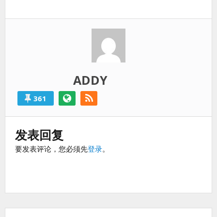
一
过
篇：
得
就
算
是
失
败
ADDY
的。
361
发表回复
要发表评论，您必须先
登录
。