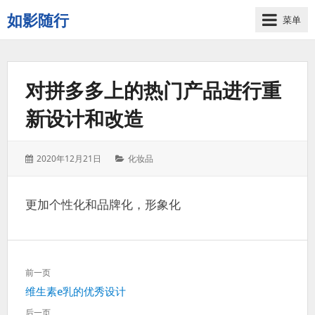
如影随行
菜单
如
果
一
对拼多多上的热门产品进行重
天
下
新设计和改造
来
没
有
发
分
2020年12月21日
化妆品
什
表
类：
么
于：
好
更加个性化和品牌化，形象化
记
录
的，
那
文
前一页
这
章
一
上
维生素e乳的优秀设计
导
天
一
航
后一页