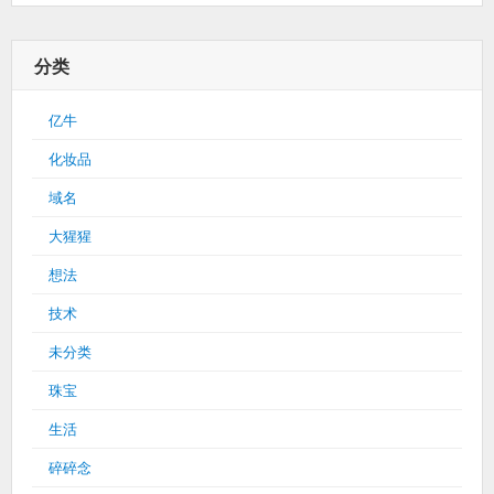
分类
亿牛
化妆品
域名
大猩猩
想法
技术
未分类
珠宝
生活
碎碎念