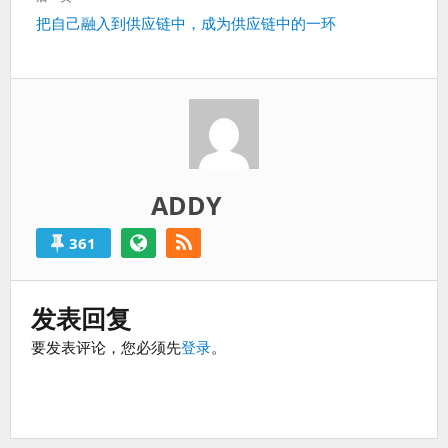
过
篇：
下
把自己融入到供应链中，成为供应链中的一环
得
一
就
篇：
算
是
失
败
的。
ADDY
361
发表回复
要发表评论，您必须先
登录
。