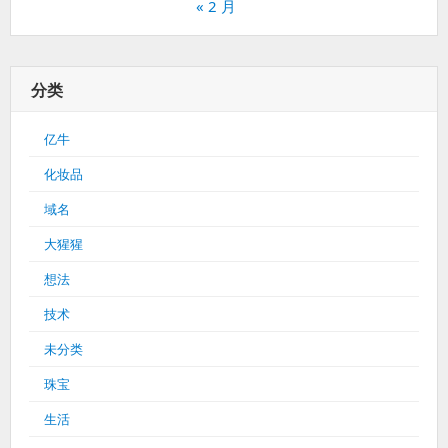
« 2 月
分类
亿牛
化妆品
域名
大猩猩
想法
技术
未分类
珠宝
生活