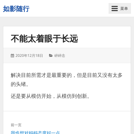
如影随行
菜单
如
果
一
不能太着眼于长远
天
下
来
发
分
2020年12月18日
碎碎念
没
表
类：
有
于：
什
解决目前所需才是最重要的，但是目前又没有太多
么
的头绪。
好
记
还是要从模仿开始，从模仿到创新。
录
的，
那
这
文
一
前一页
章
天
上
我也想对妈妈态度好一点