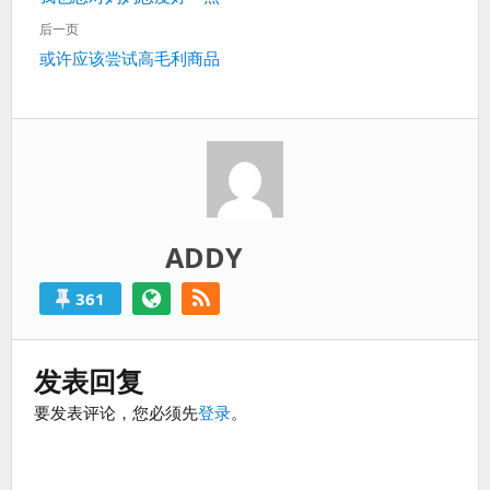
导
过
一
航
后一页
得
篇：
下
或许应该尝试高毛利商品
就
一
算
篇：
是
失
败
的。
ADDY
361
发表回复
要发表评论，您必须先
登录
。