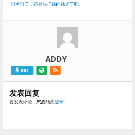
篇：
过
下
思考再三，还是先把钱的钱还了吧
得
一
就
篇：
算
是
失
败
的。
ADDY
361
发表回复
要发表评论，您必须先
登录
。