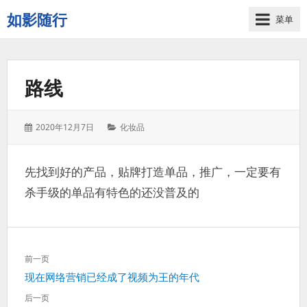
如影随行
菜单
如
果
一
路线
天
下
来
发
分
2020年12月7日
化妆品
没
表
类：
有
于：
什
先找到好的产品，贴牌打造单品，推广，一定要有
么
杀手级的单品有特色的还没普及的
好
记
录
的，
文
那
前一页
章
这
上
现在网络营销已经成了视频为王的年代
导
一
一
航
天
后一页