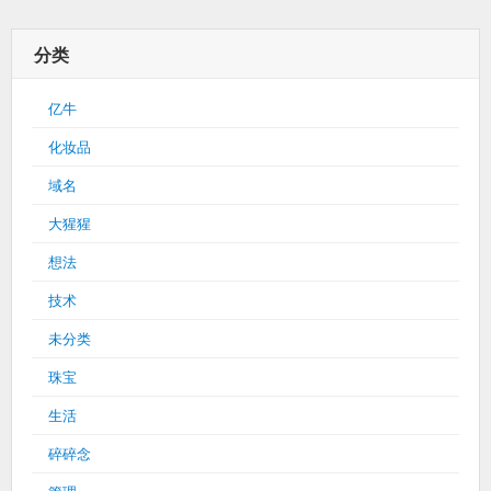
分类
亿牛
化妆品
域名
大猩猩
想法
技术
未分类
珠宝
生活
碎碎念