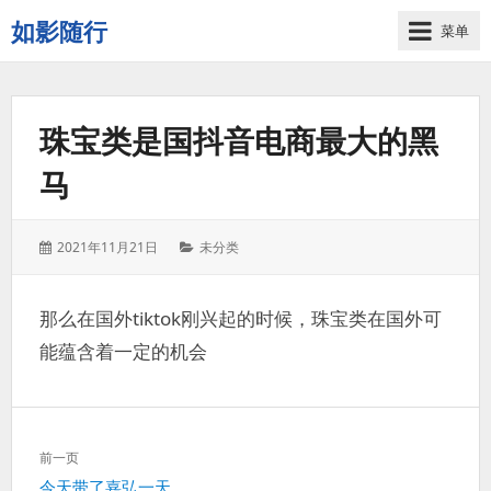
如影随行
菜单
如
果
一
珠宝类是国抖音电商最大的黑
天
下
马
来
没
有
发
分
2021年11月21日
未分类
什
表
类：
么
于：
好
那么在国外tiktok刚兴起的时候，珠宝类在国外可
记
能蕴含着一定的机会
录
的，
那
这
文
一
前一页
章
天
上
今天带了嘉弘一天