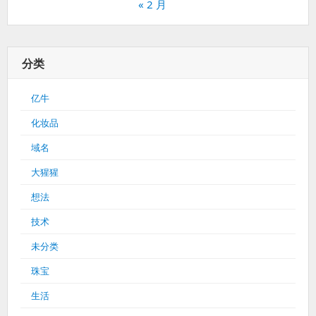
« 2 月
分类
亿牛
化妆品
域名
大猩猩
想法
技术
未分类
珠宝
生活