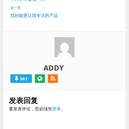
导
过
一
航
后一页
得
篇：
下
找到能更让我专注的产品
就
一
算
篇：
是
失
败
的。
ADDY
361
发表回复
要发表评论，您必须先
登录
。