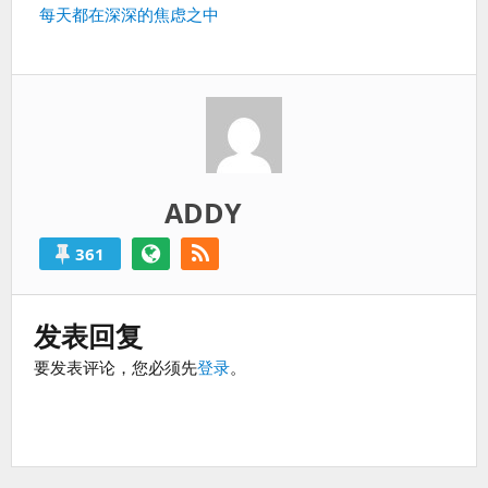
篇：
过
下
每天都在深深的焦虑之中
得
一
就
篇：
算
是
失
败
的。
ADDY
361
发表回复
要发表评论，您必须先
登录
。