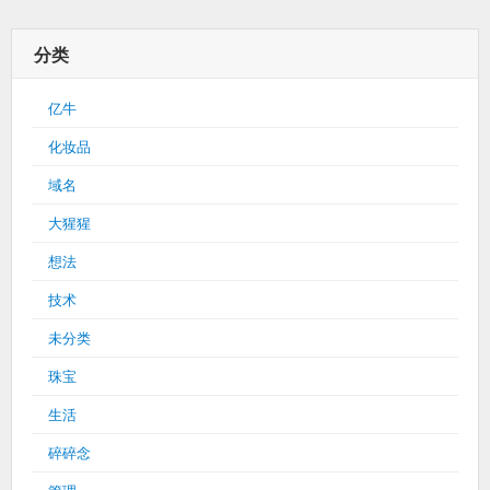
分类
亿牛
化妆品
域名
大猩猩
想法
技术
未分类
珠宝
生活
碎碎念