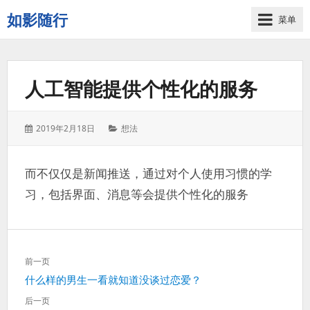
如影随行
菜单
如
果
一
人工智能提供个性化的服务
天
下
来
发
分
2019年2月18日
想法
没
表
类：
有
于：
什
而不仅仅是新闻推送，通过对个人使用习惯的学
么
习，包括界面、消息等会提供个性化的服务
好
记
录
的，
文
那
前一页
章
这
上
什么样的男生一看就知道没谈过恋爱？
导
一
一
航
天
后一页