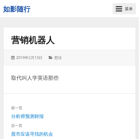
如影随行
菜单
如
果
一
营销机器人
天
下
来
发
分
2019年2月13日
想法
没
表
类：
有
于：
什
取代叫人学英语那些
么
好
记
录
文
的，
前一页
章
那
上
分析师预测财报
导
这
一
航
后一页
一
篇：
下
股市应该寻找的机会
天