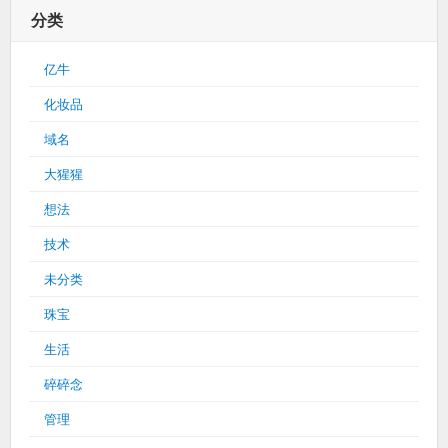
分类
亿牛
化妆品
域名
大猩猩
想法
技术
未分类
珠宝
生活
碎碎念
管理