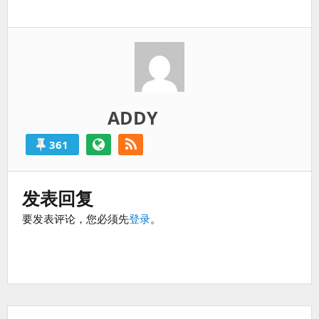
一
过
篇：
得
就
算
是
失
败
ADDY
的。
361
发表回复
要发表评论，您必须先
登录
。