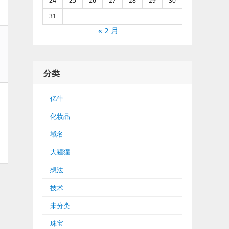
24
25
26
27
28
29
30
31
« 2 月
分类
亿牛
化妆品
域名
大猩猩
想法
技术
未分类
珠宝