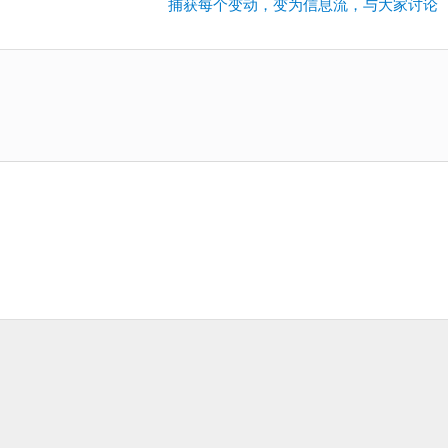
下
捕获每个变动，变为信息流，与大家讨论
一
篇：