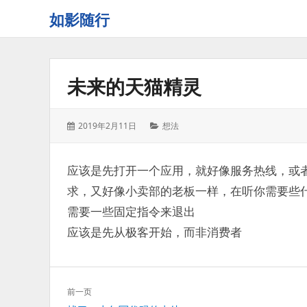
如影随行
如
果
一
未来的天猫精灵
天
下
来
发
分
2019年2月11日
想法
没
表
类：
有
于：
什
应该是先打开一个应用，就好像服务热线，或
么
求，又好像小卖部的老板一样，在听你需要些
好
记
需要一些固定指令来退出
录
应该是先从极客开始，而非消费者
的，
那
这
一
文
前一页
天
章