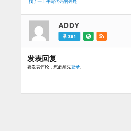
上
找了一上午写代码的去处
过
导
一
得
航
篇：
就
算
ADDY
是
失
361
败
的。
发表回复
要发表评论，您必须先
登录
。