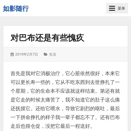
如影随行
菜单
如
果
一
对巴布还是有些愧疚
天
下
来
发
分
2019年2月7日
生活
没
表
类：
有
于：
什
首先是我对它消极治疗，它心脏依然很好，本来它
么
可以更长寿一些的，它从不吃东西到去世挣扎了一
好
记
个星期，它的生命本不应该就这样结束。第还有就
录
是它走的时候太痛苦了，我不知道它的肚子这么痛
的，
还抚摸它。还给它喂水，导致它剧烈的呕吐，最后
那
这
一下拼命挣扎的样子我一辈子都忘不了。还有巴布
一
走后也很仓促，没把它最后一程送好。
天