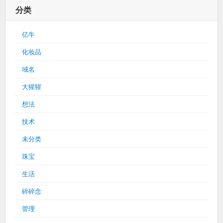
分类
亿牛
化妆品
域名
大猩猩
想法
技术
未分类
珠宝
生活
碎碎念
管理