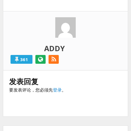
一
过
篇：
得
就
算
是
失
败
ADDY
的。
361
发表回复
要发表评论，您必须先
登录
。