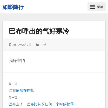
如影随行
菜单
如
果
一
巴布呼出的气好寒冷
天
下
来
发
分
2019年2月7日
生活
没
表
类：
有
于：
什
我好害怕
么
好
记
录
文
的，
前一页
章
那
上
巴布依然在挣扎
导
这
一
航
后一页
一
篇：
下
巴布走了，巴布比从前任何一个时候都乖
天