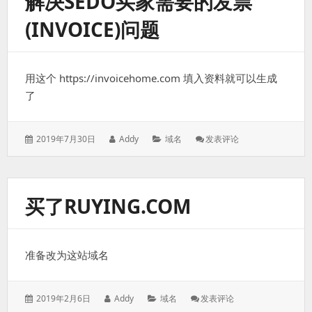
解决SEDO买家需要的发票
万
(INVOICE)问题
块
的
Qiqu
用这个 https://invoicehome.com 填入资料就可以生成
了
发
作
分
: 解
2019年7月30日
Addy
域名
发表评论
表
者：
类：
决
于：
Sedo
买
家
买了RUYING.COM
需
要
的
发
准备改为这站域名
票
(invoice)
问
题
发
作
分
: 买
2019年2月6日
Addy
域名
发表评论
表
者：
类：
了