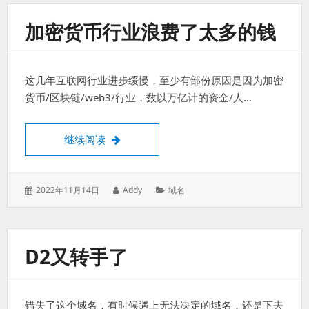
过
得
加密货币行业浪费了太多的钱
就
算
是
这几年互联网行业进步缓慢，至少有部份原因是因为加密
失
货币/区块链/web3/行业，数以万亿计的资金/人…
败
的。
加密货币行业浪费了太多的钱
继续阅读
发
作
分
2022年11月14日
Addy
域名
表
者：
类：
于：
D2又转手了
错失了这个域名，有时候遇上无法决定的域名，还是下去