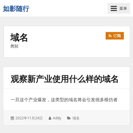
如影随行
菜单
如
果
一
域名
订阅
天
下
类别
来
没
有
什
观察新产业使用什么样的域名
么
好
记
录
一旦这个产业爆发，这类型的域名将会引发很多模仿者
的，
那
这
发
作
分
2022年11月24日
Addy
域名
一
表
者：
类：
天
于：