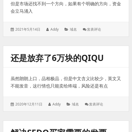
但是市场还找不到一个方向，如果有个明确的方向，资金
的
明
会立马涌入
朗
起
来
发
作
分
: 炒
2021年5月14日
Addy
域名
发表评论
表
者：
类：
域
于：
名
的
资
还是放弃了6万块的QIQU
金
似
乎
在
虽然朗朗上口，品相极品，但是中文含义比较少，英文又
蠢
蠢
不能发音，这行情也只能卖给终端，风险还是有点
欲
动
了
发
作
分
: 还
2020年12月11日
Addy
域名
发表评论
表
者：
类：
是
于：
放
弃
了
6