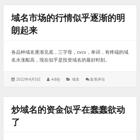
域名市场的行情似乎逐渐的明
朗起来
各品种域名逐渐见底，三字母，cvcv，单词，有终端的域
名水涨船高，现在似乎是投资域名的最好时刻。
发
作
分
: 域
2022年4月5日
Addy
域名
发表评论
表
者：
类：
名
于：
市
场
的
炒域名的资金似乎在蠢蠢欲动
行
情
了
似
乎
逐
渐