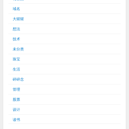
域名
大猩猩
想法
技术
未分类
珠宝
生活
碎碎念
管理
股票
设计
读书