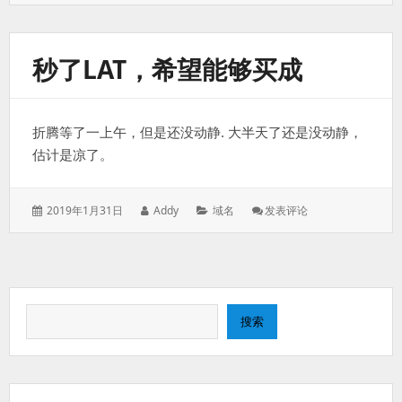
于：
Ruying.com
秒了LAT，希望能够买成
折腾等了一上午，但是还没动静. 大半天了还是没动静，
估计是凉了。
发
作
分
: 秒
2019年1月31日
Addy
域名
发表评论
表
者：
类：
了
于：
Lat，
希
望
能
搜
够
搜索
买
索
成