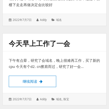
楼下走走再做决定会比较好
发
作
分
2022年7月7日
Addy
域名
表
者：
类：
于：
今天早上工作了一会
下午有点晕，研究了会域名，晚上很难再工作，买了新的
cpu 今天有个d2. cn擦肩而过，研究了好一会…
今天早上工作了一会
继续阅读
发
作
分
2022年7月7日
Addy
域名
,
珠宝
表
者：
类：
于：