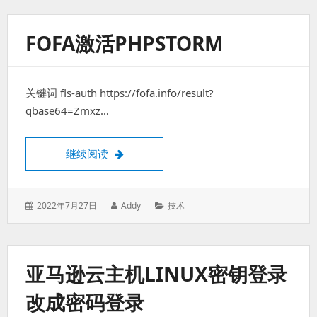
于：
FOFA激活PHPSTORM
关键词 fls-auth https://fofa.info/result?
qbase64=Zmxz…
fofa激活PhpStorm
继续阅读
发
作
分
2022年7月27日
Addy
技术
表
者：
类：
于：
亚马逊云主机LINUX密钥登录
改成密码登录