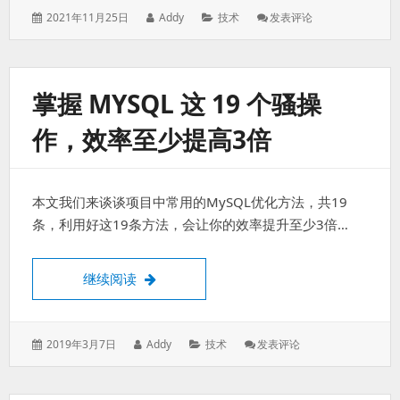
发
作
分
: [linux]
2021年11月25日
Addy
技术
发表评论
表
者：
类：
压
于：
缩、
解
压
掌握 MYSQL 这 19 个骚操
命
令
作，效率至少提高3倍
本文我们来谈谈项目中常用的MySQL优化方法，共19
条，利用好这19条方法，会让你的效率提升至少3倍…
掌握 MySQL 这 19 个骚操作，效率至少提
继续阅读
发
作
分
: 掌
2019年3月7日
Addy
技术
发表评论
表
者：
类：
握
于：
MySQL
这