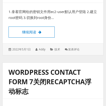
1.拿着官网给的密钥文件用ec2-user默认用户登陆 2.建立
root密码 3.切换到root身份…
亚马逊云主机linux密钥登录改成密码登录
继续阅读
发
作
分
: 亚
2022年5月1日
Addy
技术
发表评论
表
者：
类：
马
于：
逊
云
主
WORDPRESS CONTACT
机
Linux
FORM 7关闭RECAPTCHA浮
密
钥
动标志
登
录
改
成