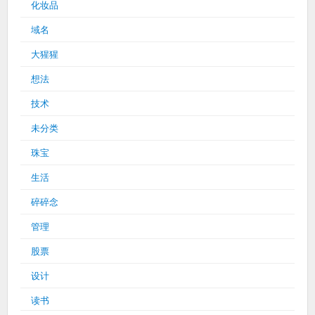
化妆品
域名
大猩猩
想法
技术
未分类
珠宝
生活
碎碎念
管理
股票
设计
读书