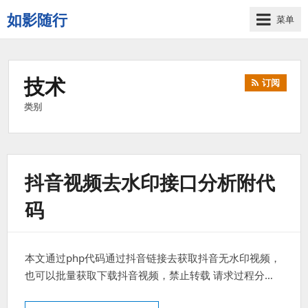
如影随行
菜单
如
果
一
技术
订阅
天
下
类别
来
没
有
什
抖音视频去水印接口分析附代
么
好
码
记
录
的，
那
本文通过php代码通过抖音链接去获取抖音无水印视频，
这
也可以批量获取下载抖音视频，禁止转载 请求过程分…
一
天