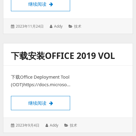
过
抖音视频去水印接口分析附代码
继续阅读
得
就
算
发
作
分
2023年11月24日
Addy
技术
是
表
者：
类：
失
于：
败
的。
下载安装OFFICE 2019 VOL
下载Office Deployment Tool
(ODT)https://docs.microso…
下载安装office 2019 VOL
继续阅读
发
作
分
2023年9月4日
Addy
技术
表
者：
类：