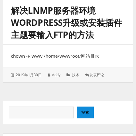
19
解决LNMP服务器环境
个
骚
WORDPRESS升级或安装插件
操
作，
主题要输入FTP的方法
效
率
至
少
chown -R www /home/wwwroot/网站目录
提
高
3
倍
发
作
分
: 解
2019年1月30日
Addy
技术
发表评论
表
者：
类：
决
于：
Lnmp
服
务
器
搜
环
搜索
境
索
Wordpress
升
级