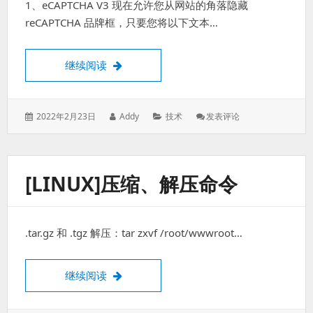
1、eCAPTCHA V3 现在允许您从网站的角落隐藏
密
码
reCAPTCHA 品牌框，只要您将以下文本…
登
录
WordPress Contact Form 7关闭reCAPT
继续阅读
发
作
分
: WordPress
2022年2月23日
Addy
技术
发表评论
表
者：
类：
Contact
于：
Form
7
关
[LINUX]压缩、解压命令
闭
ReCAPTCHA
浮
动
.tar.gz 和 .tgz 解压：tar zxvf /root/wwwroot…
标
志
[linux]压缩、解压命令
继续阅读